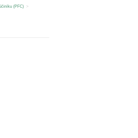
účiníku (PFC)
>