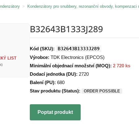
ondenzátory
>
Kondenzátory pro snubbery, rezonanční obvody, kompenzaci 
B32643B1333J289
Kód (SKU):
B32643B1333J289
Výrobce:
TDK Electronics (EPCOS)
KÝ LIST
t)
Minimální objednací množství (MOQ):
2 720 ks
Dodací jednotka (DU):
2720
Balení (PU):
680
Stav produktu (Status):
ORDER POSSIBLE
Poptat produkt