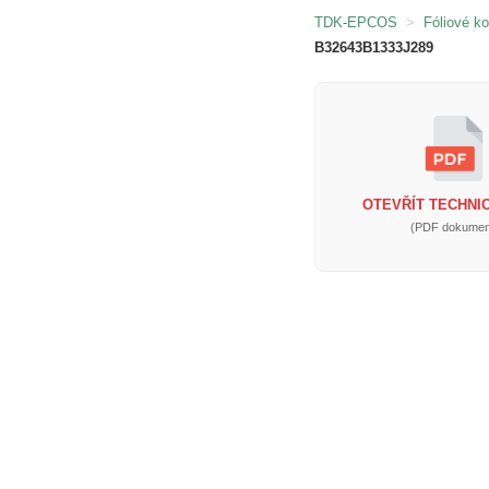
TDK-EPCOS
>
Fóliové k
B32643B1333J289
OTEVŘÍT TECHNIC
(PDF dokumen