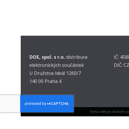
DOE, spol. s r.o.
distribuce
IČ: 45
elektronických součástek
DIČ: C
U Družstva Ideál 1260/7
140 00 Praha 4
Tento web je chráněn p