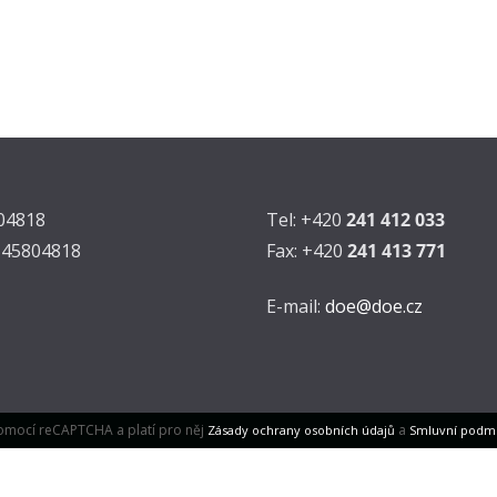
804818
Tel: +420
241 412 033
Z45804818
Fax: +420
241 413 771
E-mail:
doe@doe.cz
omocí reCAPTCHA a platí pro něj
a
Zásady ochrany osobních údajů
Smluvní podm