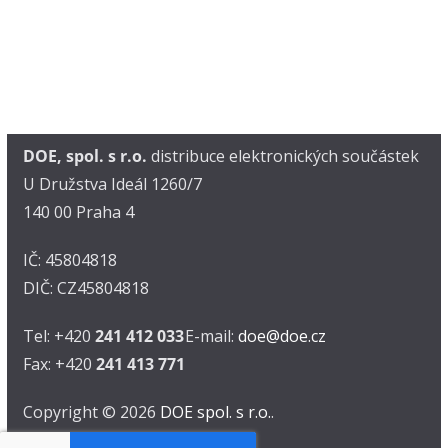
DOE, spol. s r.o.
distribuce elektronických součástek
U Družstva Ideál 1260/7
140 00 Praha 4
IČ: 45804818
DIČ: CZ45804818
Tel: +420
241 412 033
E-mail:
doe@doe.cz
Fax: +420
241 413 771
Copyright © 2026
DOE spol. s r.o.
.