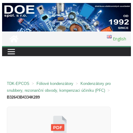
Přeskočit
na
obsah
English
TDK-EPCOS
>
Fóliové kondenzátory
>
Kondenzátory pro
snubbery, rezonanční obvody, kompenzaci účiníku (PFC)
>
B32643B4334K289