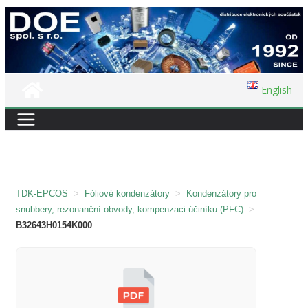
Přeskočit
na
obsah
English
TDK-EPCOS
>
Fóliové kondenzátory
>
Kondenzátory pro
snubbery, rezonanční obvody, kompenzaci účiníku (PFC)
>
B32643H0154K000