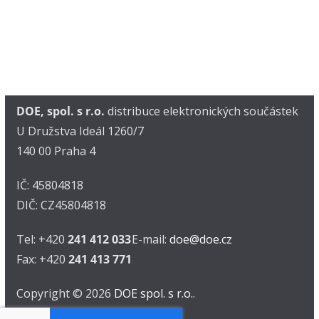
DOE, spol. s r.o.
distribuce elektronických součástek
U Družstva Ideál 1260/7
140 00 Praha 4
IČ: 45804818
DIČ: CZ45804818
Tel: +420
241 412 033
E-mail:
doe@doe.cz
Fax: +420
241 413 771
Copyright © 2026
DOE spol. s r.o.
.