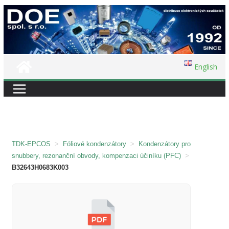
Přeskočit
na
obsah
English
TDK-EPCOS
>
Fóliové kondenzátory
>
Kondenzátory pro
snubbery, rezonanční obvody, kompenzaci účiníku (PFC)
>
B32643H0683K003