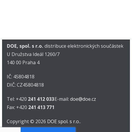
DOE, spol. s r.o.
distribuce elektronických součástek
U Družstva Ideál 1260/7
140 00 Praha 4
IČ: 45804818
DIČ: CZ45804818
Tel: +420
241 412 033
E-mail:
doe@doe.cz
Fax: +420
241 413 771
Copyright © 2026
DOE spol. s r.o.
.