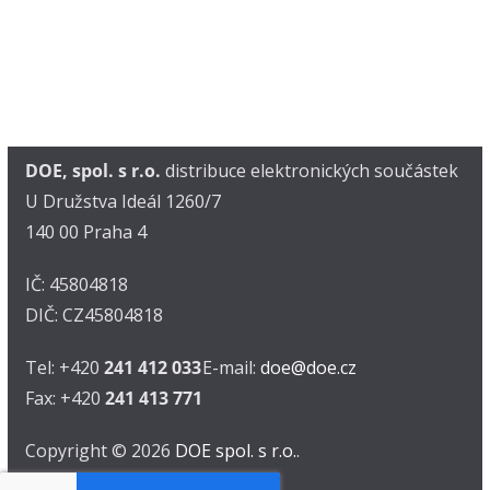
DOE, spol. s r.o.
distribuce elektronických součástek
U Družstva Ideál 1260/7
140 00 Praha 4
IČ: 45804818
DIČ: CZ45804818
Tel: +420
241 412 033
E-mail:
doe@doe.cz
Fax: +420
241 413 771
Copyright © 2026
DOE spol. s r.o.
.