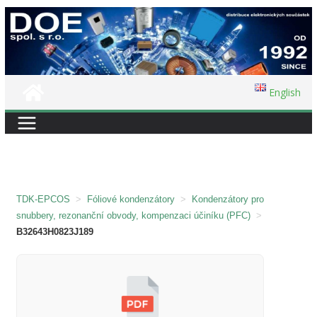
Přeskočit
na
obsah
English
TDK-EPCOS
>
Fóliové kondenzátory
>
Kondenzátory pro
snubbery, rezonanční obvody, kompenzaci účiníku (PFC)
>
B32643H0823J189