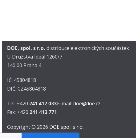
DOE, spol. s r.o.
distribuce elektronických součástek
U Družstva Ideál 1260/7
140 00 Praha 4
IČ: 45804818
DIČ: CZ45804818
Tel: +420
241 412 033
E-mail:
doe@doe.cz
Fax: +420
241 413 771
Copyright © 2026
DOE spol. s r.o.
.