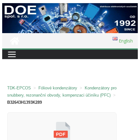
Přeskočit
na
obsah
English
TDK-EPCOS
>
Fóliové kondenzátory
>
Kondenzátory pro
snubbery, rezonanční obvody, kompenzaci účiníku (PFC)
>
B32643H1393K289