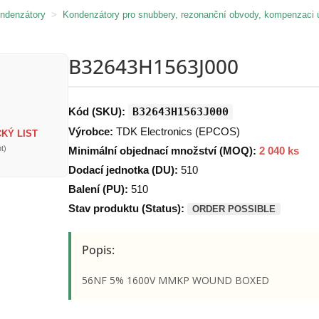
ondenzátory
>
Kondenzátory pro snubbery, rezonanční obvody, kompenzaci 
B32643H1563J000
Kód (SKU):
B32643H1563J000
Výrobce:
TDK Electronics (EPCOS)
KÝ LIST
t)
Minimální objednací množství (MOQ):
2 040 ks
Dodací jednotka (DU):
510
Balení (PU):
510
Stav produktu (Status):
ORDER POSSIBLE
Popis:
56NF 5% 1600V MMKP WOUND BOXED