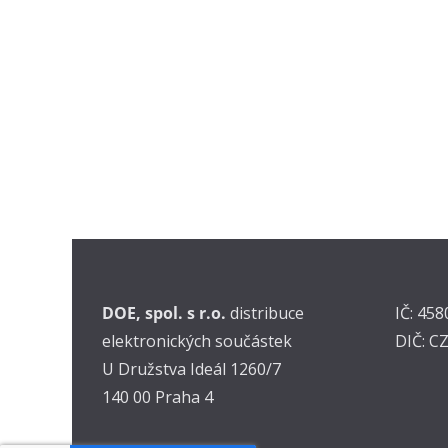
DOE, spol. s r.o.
distribuce
IČ: 45
elektronických součástek
DIČ: C
U Družstva Ideál 1260/7
140 00 Praha 4