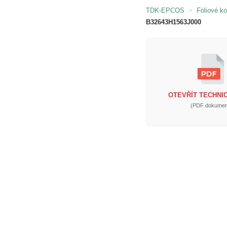
TDK-EPCOS
>
Fóliové k
B32643H1563J000
OTEVŘÍT TECHNIC
(PDF dokumen