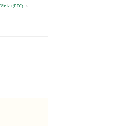
účiníku (PFC)
>