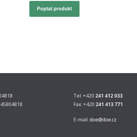
Poptat produkt
804818
Tel: +420
241 412 033
Z45804818
Fax: +420
241 413 771
E-mail:
doe@doe.cz