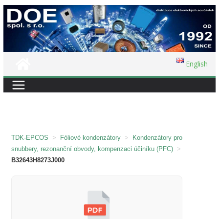
Přeskočit
na
obsah
English
TDK-EPCOS
>
Fóliové kondenzátory
>
Kondenzátory pro
snubbery, rezonanční obvody, kompenzaci účiníku (PFC)
>
B32643H8273J000