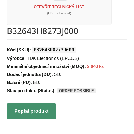
OTEVŘÍT TECHNICKÝ LIST
(PDF dokument)
B32643H8273J000
Kód (SKU):
B32643H8273J000
Výrobce:
TDK Electronics (EPCOS)
Minimální objednací množství (MOQ):
2 040 ks
Dodací jednotka (DU):
510
Balení (PU):
510
Stav produktu (Status):
ORDER POSSIBLE
Poptat produkt