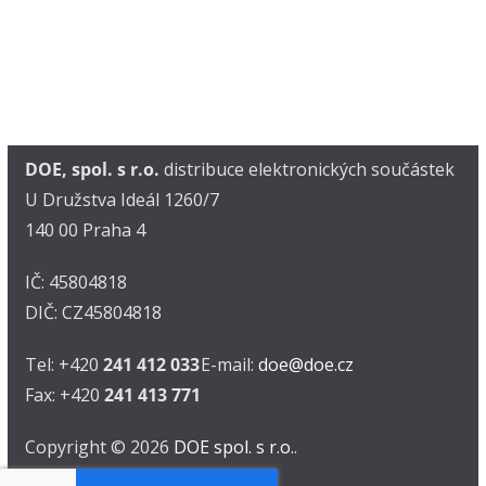
DOE, spol. s r.o.
distribuce elektronických součástek
U Družstva Ideál 1260/7
140 00 Praha 4
IČ: 45804818
DIČ: CZ45804818
Tel: +420
241 412 033
E-mail:
doe@doe.cz
Fax: +420
241 413 771
Copyright © 2026
DOE spol. s r.o.
.