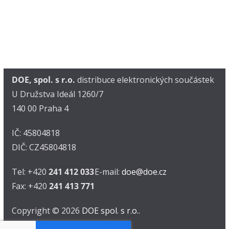
DOE, spol. s r.o.
distribuce elektronických součástek
U Družstva Ideál 1260/7
140 00 Praha 4
IČ: 45804818
DIČ: CZ45804818
Tel: +420
241 412 033
E-mail:
doe@doe.cz
Fax: +420
241 413 771
Copyright © 2026
DOE spol. s r.o.
.