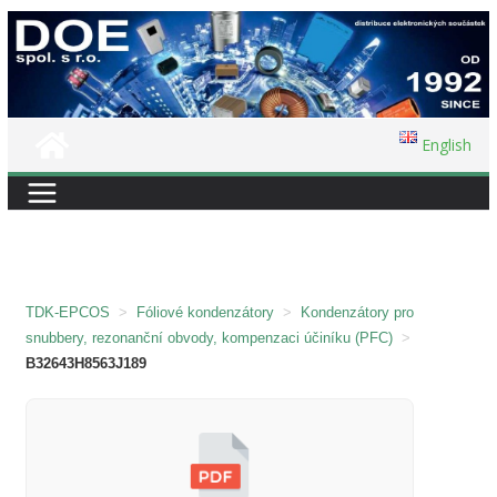
Přeskočit
na
obsah
English
TDK-EPCOS
>
Fóliové kondenzátory
>
Kondenzátory pro
snubbery, rezonanční obvody, kompenzaci účiníku (PFC)
>
B32643H8563J189