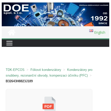
Přeskočit
na
obsah
English
TDK-EPCOS
>
Fóliové kondenzátory
>
Kondenzátory pro
snubbery, rezonanční obvody, kompenzaci účiníku (PFC)
>
B32643H8823J189