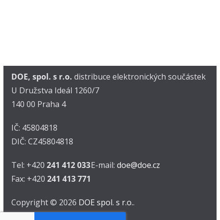
DOE, spol. s r.o.
distribuce elektronických součástek
U Družstva Ideál 1260/7
140 00 Praha 4
IČ: 45804818
DIČ: CZ45804818
Tel: +420
241 412 033
E-mail:
doe@doe.cz
Fax: +420
241 413 771
Copyright © 2026
DOE spol. s r.o.
.