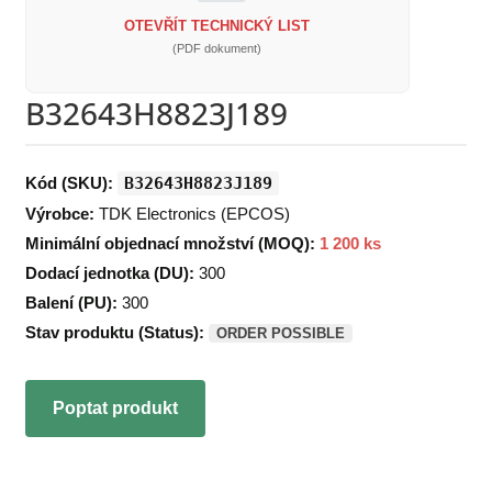
OTEVŘÍT TECHNICKÝ LIST
(PDF dokument)
B32643H8823J189
Kód (SKU):
B32643H8823J189
Výrobce:
TDK Electronics (EPCOS)
Minimální objednací množství (MOQ):
1 200 ks
Dodací jednotka (DU):
300
Balení (PU):
300
Stav produktu (Status):
ORDER POSSIBLE
Poptat produkt