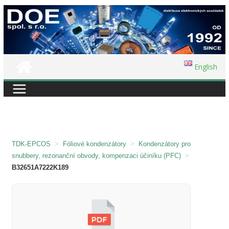
Přeskočit
na
obsah
English
TDK-EPCOS
>
Fóliové kondenzátory
>
Kondenzátory pro
snubbery, rezonanční obvody, kompenzaci účiníku (PFC)
>
B32651A7222K189