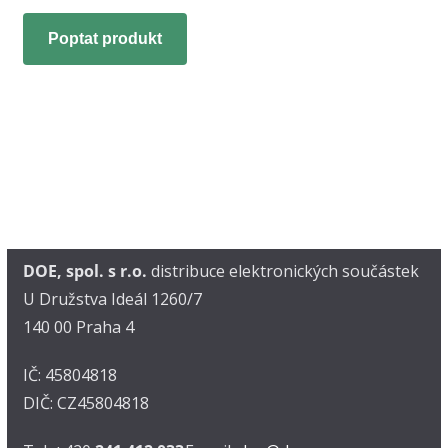
Poptat produkt
DOE, spol. s r.o.
distribuce elektronických součástek
U Družstva Ideál 1260/7
140 00 Praha 4
IČ: 45804818
DIČ: CZ45804818