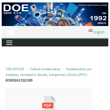
Přeskočit
na
obsah
English
TDK-EPCOS
>
Fóliové kondenzátory
>
Kondenzátory pro
snubbery, rezonanční obvody, kompenzaci účiníku (PFC)
>
B32652A1332J189