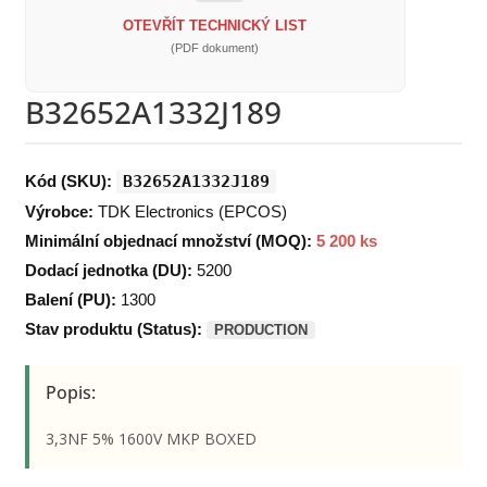
OTEVŘÍT TECHNICKÝ LIST
(PDF dokument)
B32652A1332J189
Kód (SKU):
B32652A1332J189
Výrobce:
TDK Electronics (EPCOS)
Minimální objednací množství (MOQ):
5 200 ks
Dodací jednotka (DU):
5200
Balení (PU):
1300
Stav produktu (Status):
PRODUCTION
Popis:
3,3NF 5% 1600V MKP BOXED