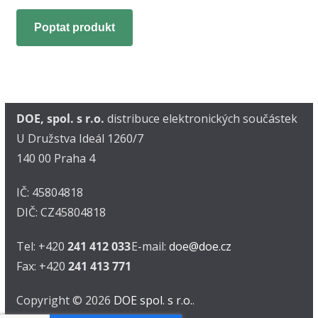
Poptat produkt
DOE, spol. s r.o.
distribuce elektronických součástek
U Družstva Ideál 1260/7
140 00 Praha 4
IČ: 45804818
DIČ: CZ45804818
Tel: +420
241 412 033
E-mail:
doe@doe.cz
Fax: +420
241 413 771
Copyright © 2026
DOE spol. s r.o.
.