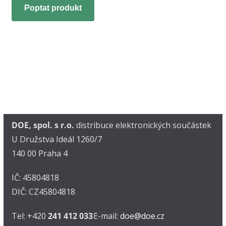
Poptat produkt
DOE, spol. s r.o.
distribuce elektronických součástek
U Družstva Ideál 1260/7
140 00 Praha 4
IČ: 45804818
DIČ: CZ45804818
Tel: +420
241 412 033
E-mail:
doe@doe.cz