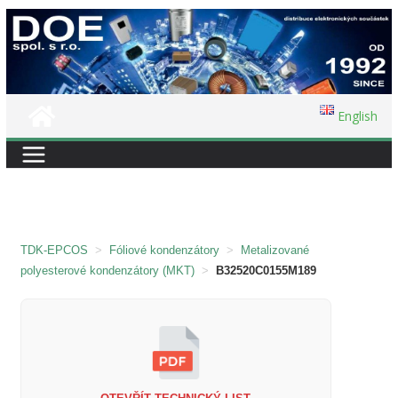
Přeskočit
na
obsah
English
TDK-EPCOS
>
Fóliové kondenzátory
>
Metalizované
polyesterové kondenzátory (MKT)
>
B32520C0155M189