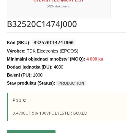
OTEVŘÍT TECHNICKÝ LIST
(PDF dokument)
B32520C1474J000
Kód (SKU):
B32520C1474J000
Výrobce:
TDK Electronics (EPCOS)
Minimální objednací množství (MOQ):
4 000 ks
Dodací jednotka (DU):
4000
Balení (PU):
1000
Stav produktu (Status):
PRODUCTION
Popis:
0,4700UF 5% 100VPOLYESTER BOXED