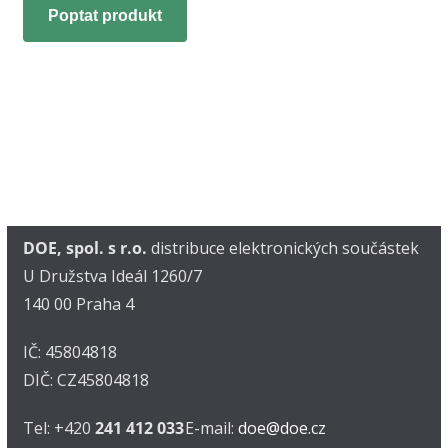
Poptat produkt
DOE, spol. s r.o.
distribuce elektronických součástek
U Družstva Ideál 1260/7
140 00 Praha 4
IČ: 45804818
DIČ: CZ45804818
Tel: +420
241 412 033
E-mail:
doe@doe.cz