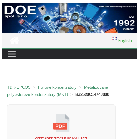
Přeskočit
na
obsah
English
TDK-EPCOS
>
Fóliové kondenzátory
>
Metalizované
polyesterové kondenzátory (MKT)
>
B32520C1474J000