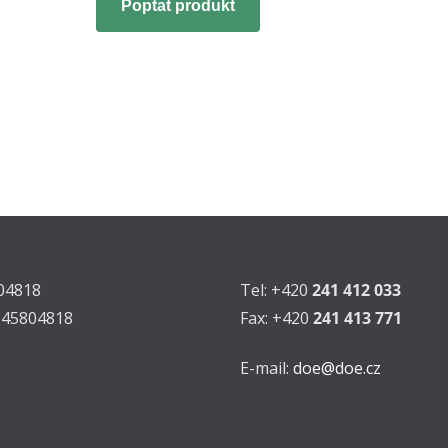
Poptat produkt
804818
Tel: +420
241 412 033
Z45804818
Fax: +420
241 413 771
E-mail:
doe@doe.cz