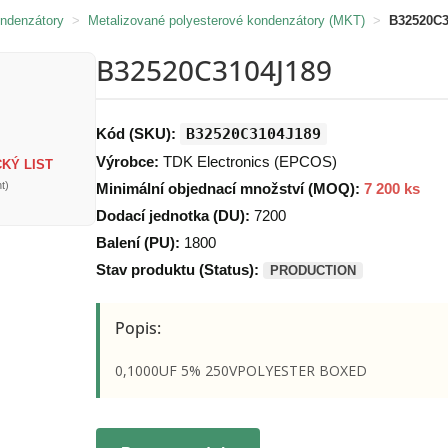
ondenzátory
>
Metalizované polyesterové kondenzátory (MKT)
>
B32520C3
B32520C3104J189
Kód (SKU):
B32520C3104J189
Výrobce:
TDK Electronics (EPCOS)
KÝ LIST
t)
Minimální objednací množství (MOQ):
7 200 ks
Dodací jednotka (DU):
7200
Balení (PU):
1800
Stav produktu (Status):
PRODUCTION
Popis:
0,1000UF 5% 250VPOLYESTER BOXED