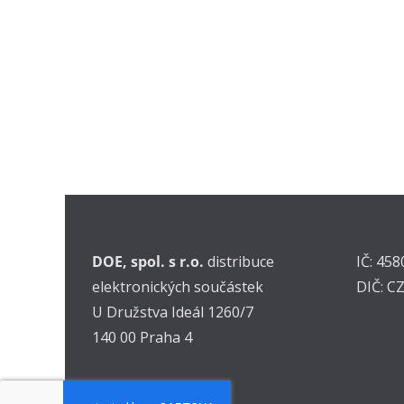
DOE, spol. s r.o.
distribuce
IČ: 45
elektronických součástek
DIČ: C
U Družstva Ideál 1260/7
140 00 Praha 4