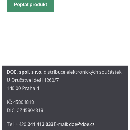
Poptat produkt
DOE, spol. s r.o.
distribuce elektronických součástek
U Družstva Ideál 1260/7
140 00 Praha 4
IČ: 45804818
DIČ: CZ45804818
Tel: +420
241 412 033
E-mail:
doe@doe.cz