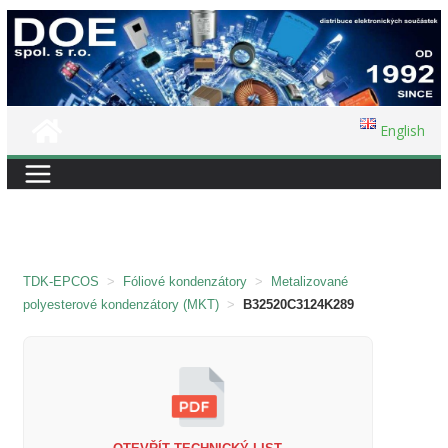
Přeskočit
na
obsah
English
TDK-EPCOS
>
Fóliové kondenzátory
>
Metalizované
polyesterové kondenzátory (MKT)
>
B32520C3124K289