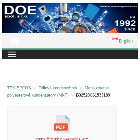
Přeskočit
na
obsah
English
TDK-EPCOS
>
Fóliové kondenzátory
>
Metalizované
polyesterové kondenzátory (MKT)
>
B32520C6153J189