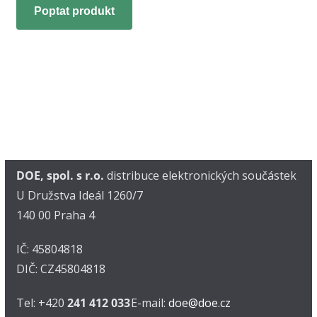
Poptat produkt
DOE, spol. s r.o.
distribuce elektronických součástek
U Družstva Ideál 1260/7
140 00 Praha 4
IČ: 45804818
DIČ: CZ45804818
Tel: +420
241 412 033
E-mail:
doe@doe.cz