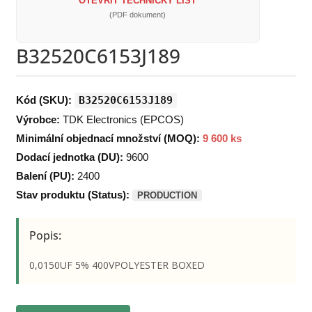
OTEVŘÍT TECHNICKÝ LIST
(PDF dokument)
B32520C6153J189
Kód (SKU):
B32520C6153J189
Výrobce:
TDK Electronics (EPCOS)
Minimální objednací množství (MOQ):
9 600 ks
Dodací jednotka (DU):
9600
Balení (PU):
2400
Stav produktu (Status):
PRODUCTION
Popis:
0,0150UF 5% 400VPOLYESTER BOXED