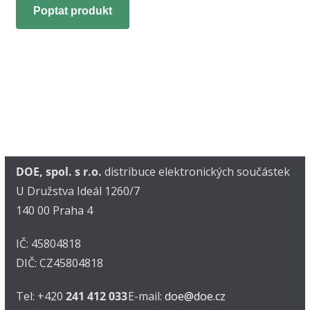
Poptat produkt
DOE, spol. s r.o.
distribuce elektronických součástek
U Družstva Ideál 1260/7
140 00 Praha 4
IČ: 45804818
DIČ: CZ45804818
Tel: +420
241 412 033
E-mail:
doe@doe.cz