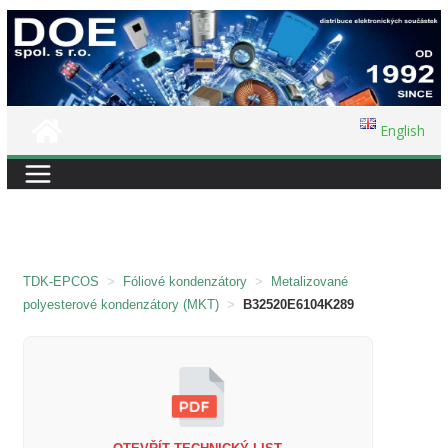
Přeskočit
na
obsah
English
TDK-EPCOS
>
Fóliové kondenzátory
>
Metalizované
polyesterové kondenzátory (MKT)
>
B32520E6104K289