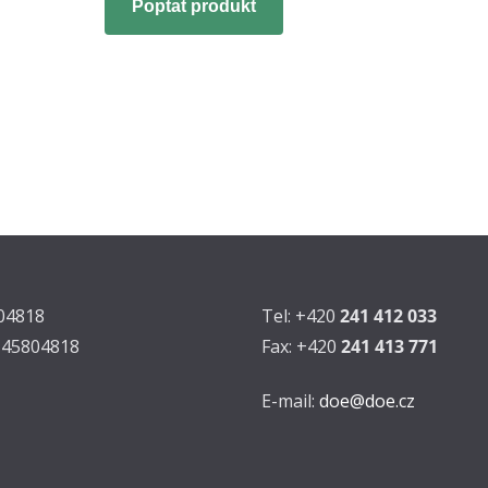
Poptat produkt
804818
Tel: +420
241 412 033
Z45804818
Fax: +420
241 413 771
E-mail:
doe@doe.cz