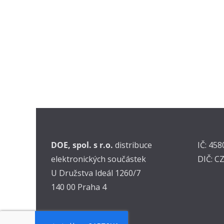
DOE, spol. s r.o.
distribuce
IČ: 45
elektronických součástek
DIČ: C
U Družstva Ideál 1260/7
140 00 Praha 4