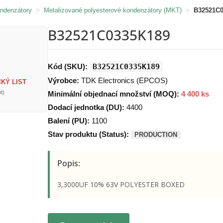
ondenzátory
>
Metalizované polyesterové kondenzátory (MKT)
>
B32521C
B32521C0335K189
Kód (SKU):
B32521C0335K189
Výrobce:
TDK Electronics (EPCOS)
KÝ LIST
t)
Minimální objednací množství (MOQ):
4 400 ks
Dodací jednotka (DU):
4400
Balení (PU):
1100
Stav produktu (Status):
PRODUCTION
Popis:
3,3000UF 10% 63V POLYESTER BOXED