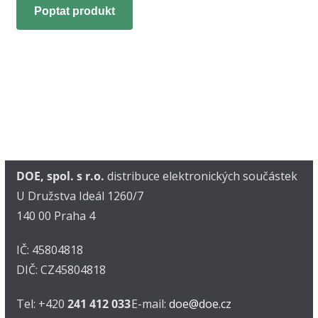
Poptat produkt
DOE, spol. s r.o.
distribuce elektronických součástek
U Družstva Ideál 1260/7
140 00 Praha 4
IČ: 45804818
DIČ: CZ45804818
Tel: +420
241 412 033
E-mail:
doe@doe.cz