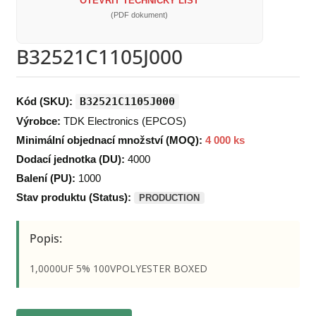
OTEVŘÍT TECHNICKÝ LIST
(PDF dokument)
B32521C1105J000
Kód (SKU):
B32521C1105J000
Výrobce:
TDK Electronics (EPCOS)
Minimální objednací množství (MOQ):
4 000 ks
Dodací jednotka (DU):
4000
Balení (PU):
1000
Stav produktu (Status):
PRODUCTION
Popis:
1,0000UF 5% 100VPOLYESTER BOXED