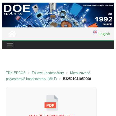
Přeskočit
na
obsah
English
TDK-EPCOS
>
Fóliové kondenzátory
>
Metalizované
polyesterové kondenzátory (MKT)
>
B32521C1105J000