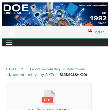
Přeskočit
na
obsah
English
TDK-EPCOS
>
Fóliové kondenzátory
>
Metalizované
polyesterové kondenzátory (MKT)
>
B32521C1224K000