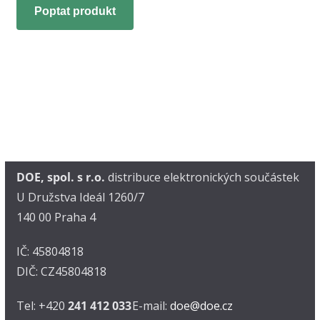
Poptat produkt
DOE, spol. s r.o.
distribuce elektronických součástek
U Družstva Ideál 1260/7
140 00 Praha 4
IČ: 45804818
DIČ: CZ45804818
Tel: +420
241 412 033
E-mail:
doe@doe.cz