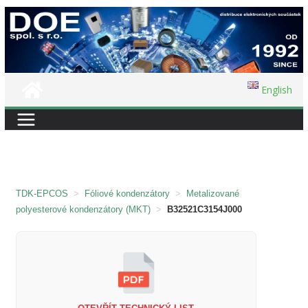
Přeskočit
na
obsah
English
TDK-EPCOS
>
Fóliové kondenzátory
>
Metalizované
polyesterové kondenzátory (MKT)
>
B32521C3154J000