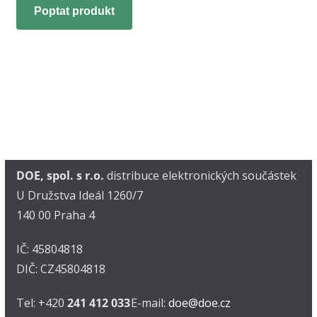
Poptat produkt
DOE, spol. s r.o.
distribuce elektronických součástek
U Družstva Ideál 1260/7
140 00 Praha 4
IČ: 45804818
DIČ: CZ45804818
Tel: +420
241 412 033
E-mail:
doe@doe.cz