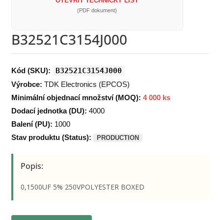
OTEVŘÍT TECHNICKÝ LIST
(PDF dokument)
B32521C3154J000
Kód (SKU):
B32521C3154J000
Výrobce:
TDK Electronics (EPCOS)
Minimální objednací množství (MOQ):
4 000 ks
Dodací jednotka (DU):
4000
Balení (PU):
1000
Stav produktu (Status):
PRODUCTION
Popis:
0,1500UF 5% 250VPOLYESTER BOXED