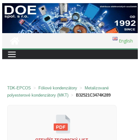
Přeskočit
na
obsah
English
TDK-EPCOS
>
Fóliové kondenzátory
>
Metalizované
polyesterové kondenzátory (MKT)
>
B32521C3474K289