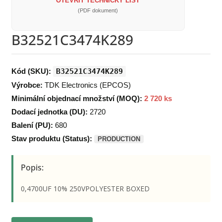
OTEVŘÍT TECHNICKÝ LIST
(PDF dokument)
B32521C3474K289
Kód (SKU):
B32521C3474K289
Výrobce:
TDK Electronics (EPCOS)
Minimální objednací množství (MOQ):
2 720 ks
Dodací jednotka (DU):
2720
Balení (PU):
680
Stav produktu (Status):
PRODUCTION
Popis:
0,4700UF 10% 250VPOLYESTER BOXED