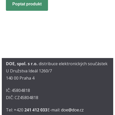
Poptat produkt
DOE, spol. s r.o.
distribuce elektronických součástek
U Družstva Ideál 1260/7
140 00 Praha 4
IČ: 45804818
DIČ: CZ45804818
Tel: +420
241 412 033
E-mail:
doe@doe.cz