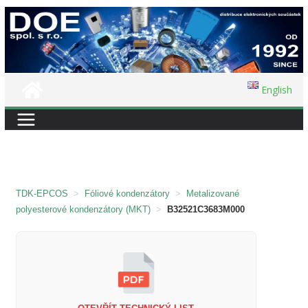
Přeskočit
na
obsah
English
TDK-EPCOS
>
Fóliové kondenzátory
>
Metalizované
polyesterové kondenzátory (MKT)
>
B32521C3683M000