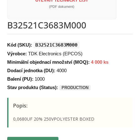
OTEVŘÍT TECHNICKÝ LIST
(PDF dokument)
B32521C3683M000
Kód (SKU):
B32521C3683M000
Výrobce:
TDK Electronics (EPCOS)
Minimální objednací množství (MOQ):
4 000 ks
Dodací jednotka (DU):
4000
Balení (PU):
1000
Stav produktu (Status):
PRODUCTION
Popis:
0,0680UF 20% 250VPOLYESTER BOXED