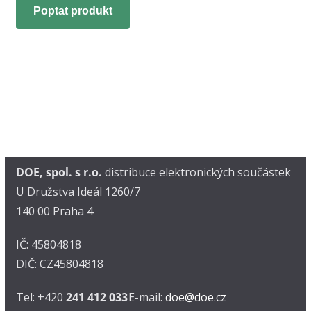
Poptat produkt
DOE, spol. s r.o.
distribuce elektronických součástek
U Družstva Ideál 1260/7
140 00 Praha 4
IČ: 45804818
DIČ: CZ45804818
Tel: +420
241 412 033
E-mail:
doe@doe.cz