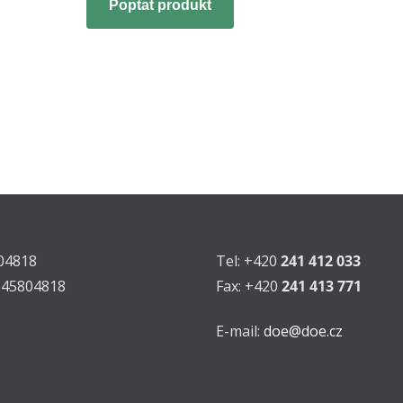
Poptat produkt
804818
Tel: +420
241 412 033
Z45804818
Fax: +420
241 413 771
E-mail:
doe@doe.cz