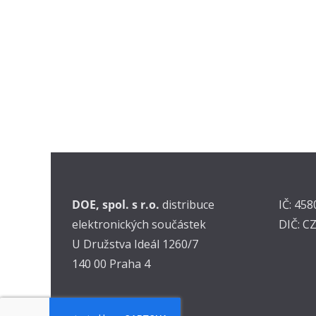
DOE, spol. s r.o.
distribuce
IČ: 45
elektronických součástek
DIČ: C
U Družstva Ideál 1260/7
140 00 Praha 4