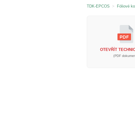
TDK-EPCOS
>
Fóliové k
OTEVŘÍT TECHNIC
(PDF dokumen