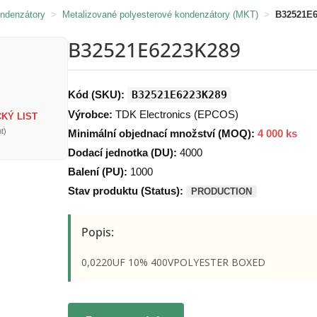
ondenzátory
>
Metalizované polyesterové kondenzátory (MKT)
>
B32521E
B32521E6223K289
Kód (SKU):
B32521E6223K289
Výrobce:
TDK Electronics (EPCOS)
KÝ LIST
t)
Minimální objednací množství (MOQ):
4 000 ks
Dodací jednotka (DU):
4000
Balení (PU):
1000
Stav produktu (Status):
PRODUCTION
Popis:
0,0220UF 10% 400VPOLYESTER BOXED