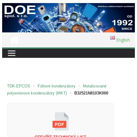
Přeskočit
na
obsah
English
TDK-EPCOS
>
Fóliové kondenzátory
>
Metalizované
polyesterové kondenzátory (MKT)
>
B32521N8103K000