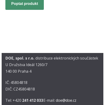
Poptat produkt
DOE, spol. s r.o.
distribuce elektronických součástek
U Družstva Ideál 1260/7
140 00 Praha 4
IČ: 45804818
DIČ: CZ45804818
Tel: +420
241 412 033
E-mail:
doe@doe.cz