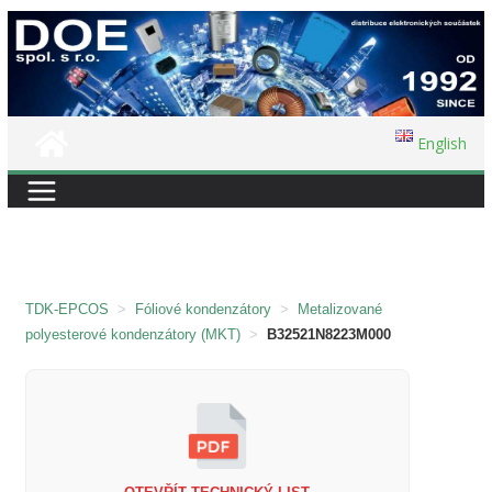
Přeskočit
na
obsah
English
TDK-EPCOS
>
Fóliové kondenzátory
>
Metalizované
polyesterové kondenzátory (MKT)
>
B32521N8223M000