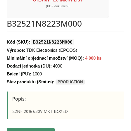
OTEVŘÍT TECHNICKÝ LIST
(PDF dokument)
B32521N8223M000
Kód (SKU):
B32521N8223M000
Výrobce:
TDK Electronics (EPCOS)
Minimální objednací množství (MOQ):
4 000 ks
Dodací jednotka (DU):
4000
Balení (PU):
1000
Stav produktu (Status):
PRODUCTION
Popis:
22NF 20% 630V MKT BOXED