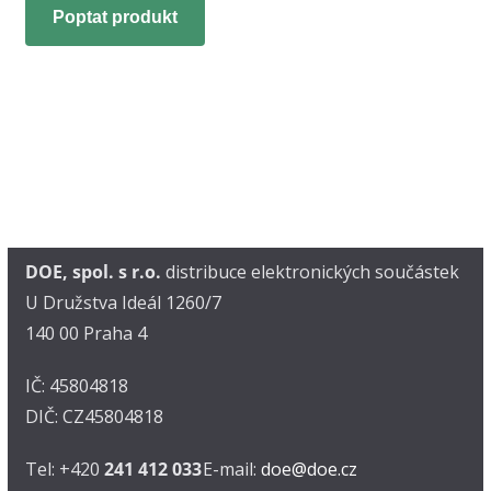
Poptat produkt
DOE, spol. s r.o.
distribuce elektronických součástek
U Družstva Ideál 1260/7
140 00 Praha 4
IČ: 45804818
DIČ: CZ45804818
Tel: +420
241 412 033
E-mail:
doe@doe.cz