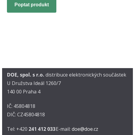
Poptat produkt
DOE, spol. s r.o.
distribuce elektronických součástek
U Družstva Ideál 1260/7
140 00 Praha 4
IČ: 45804818
DIČ: CZ45804818
Tel: +420
241 412 033
E-mail:
doe@doe.cz