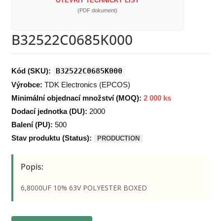
OTEVŘÍT TECHNICKÝ LIST
(PDF dokument)
B32522C0685K000
Kód (SKU):
B32522C0685K000
Výrobce:
TDK Electronics (EPCOS)
Minimální objednací množství (MOQ):
2 000 ks
Dodací jednotka (DU):
2000
Balení (PU):
500
Stav produktu (Status):
PRODUCTION
Popis:
6,8000UF 10% 63V POLYESTER BOXED