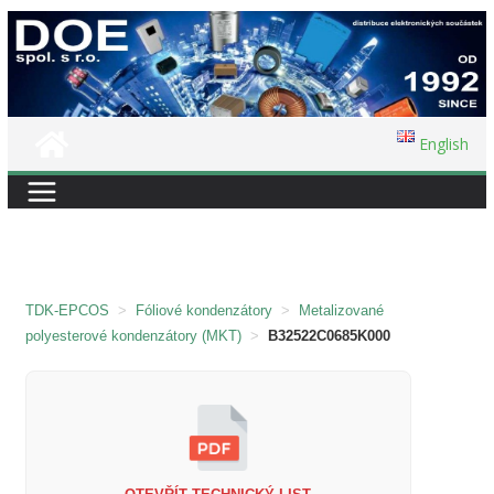
Přeskočit
na
obsah
English
TDK-EPCOS
>
Fóliové kondenzátory
>
Metalizované
polyesterové kondenzátory (MKT)
>
B32522C0685K000