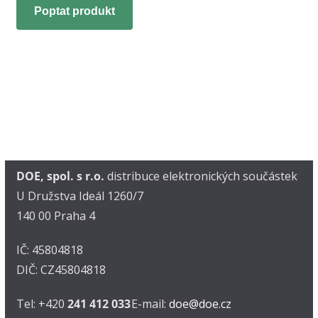
Poptat produkt
DOE, spol. s r.o.
distribuce elektronických součástek
U Družstva Ideál 1260/7
140 00 Praha 4
IČ: 45804818
DIČ: CZ45804818
Tel: +420
241 412 033
E-mail:
doe@doe.cz