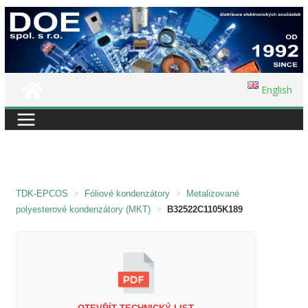
Přeskočit
na
obsah
English
TDK-EPCOS
>
Fóliové kondenzátory
>
Metalizované
polyesterové kondenzátory (MKT)
>
B32522C1105K189