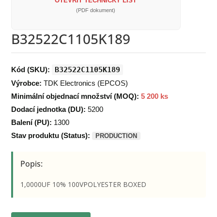
OTEVŘÍT TECHNICKÝ LIST
(PDF dokument)
B32522C1105K189
Kód (SKU):
B32522C1105K189
Výrobce:
TDK Electronics (EPCOS)
Minimální objednací množství (MOQ):
5 200 ks
Dodací jednotka (DU):
5200
Balení (PU):
1300
Stav produktu (Status):
PRODUCTION
Popis:
1,0000UF 10% 100VPOLYESTER BOXED