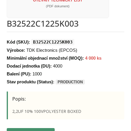
OTEVŘÍT TECHNICKÝ LIST
(PDF dokument)
B32522C1225K003
Kód (SKU):
B32522C1225K003
Výrobce:
TDK Electronics (EPCOS)
Minimální objednací množství (MOQ):
4 000 ks
Dodací jednotka (DU):
4000
Balení (PU):
1000
Stav produktu (Status):
PRODUCTION
Popis:
2,2UF 10% 100VPOLYESTER BOXED