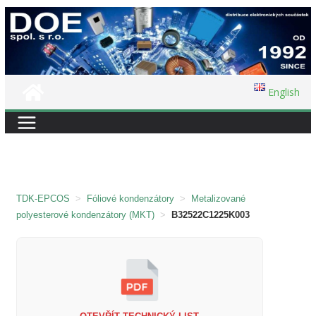
Přeskočit
na
obsah
English
TDK-EPCOS
>
Fóliové kondenzátory
>
Metalizované
polyesterové kondenzátory (MKT)
>
B32522C1225K003