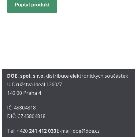
Poptat produkt
DOE, spol. s r.o.
distribuce elektronických součástek
U Družstva Ideál 1260/7
140 00 Praha 4
IČ: 45804818
DIČ: CZ45804818
Tel: +420
241 412 033
E-mail:
doe@doe.cz