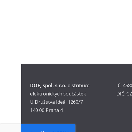
DOE, spol. s r.o.
distribuce
IČ: 45
elektronických součástek
DIČ: C
U Družstva Ideál 1260/7
140 00 Praha 4