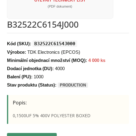
OTEVŘÍT TECHNICKÝ LIST
(PDF dokument)
B32522C6154J000
Kód (SKU):
B32522C6154J000
Výrobce:
TDK Electronics (EPCOS)
Minimální objednací množství (MOQ):
4 000 ks
Dodací jednotka (DU):
4000
Balení (PU):
1000
Stav produktu (Status):
PRODUCTION
Popis:
0,1500UF 5% 400V POLYESTER BOXED