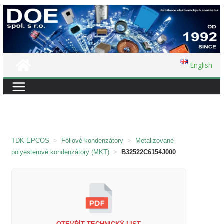
Přeskočit
na
obsah
English
TDK-EPCOS
>
Fóliové kondenzátory
>
Metalizované
polyesterové kondenzátory (MKT)
>
B32522C6154J000