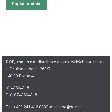
Poptat produkt
DOE, spol. s r.o.
distribuce elektronických součástek
U Družstva Ideál 1260/7
140 00 Praha 4
IČ: 45804818
DIČ: CZ45804818
Tel: +420
241 412 033
E-mail:
doe@doe.cz