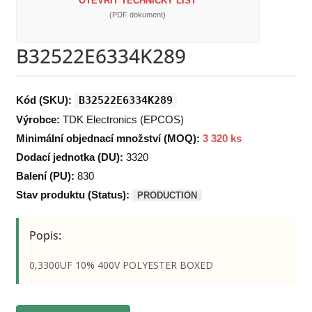
OTEVŘÍT TECHNICKÝ LIST
(PDF dokument)
B32522E6334K289
Kód (SKU):
B32522E6334K289
Výrobce:
TDK Electronics (EPCOS)
Minimální objednací množství (MOQ):
3 320 ks
Dodací jednotka (DU):
3320
Balení (PU):
830
Stav produktu (Status):
PRODUCTION
Popis:
0,3300UF 10% 400V POLYESTER BOXED