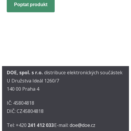
Poptat produkt
DOE, spol. s r.o.
distribuce elektronických součástek
U Družstva Ideál 1260/7
140 00 Praha 4
IČ: 45804818
DIČ: CZ45804818
Tel: +420
241 412 033
E-mail:
doe@doe.cz