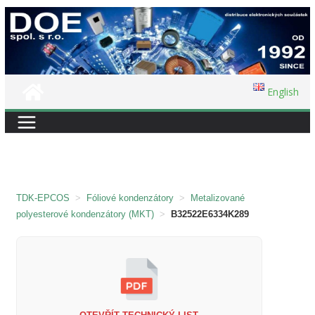
Přeskočit
na
obsah
English
TDK-EPCOS
>
Fóliové kondenzátory
>
Metalizované
polyesterové kondenzátory (MKT)
>
B32522E6334K289