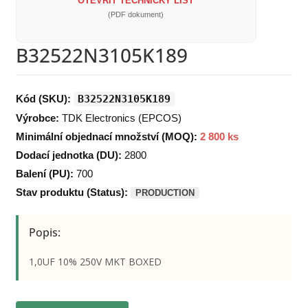
OTEVŘÍT TECHNICKÝ LIST
(PDF dokument)
B32522N3105K189
Kód (SKU):
B32522N3105K189
Výrobce:
TDK Electronics (EPCOS)
Minimální objednací množství (MOQ):
2 800 ks
Dodací jednotka (DU):
2800
Balení (PU):
700
Stav produktu (Status):
PRODUCTION
Popis:
1,0UF 10% 250V MKT BOXED