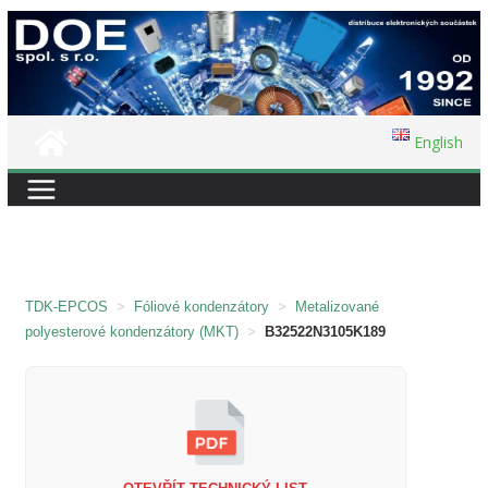
Přeskočit
na
obsah
English
TDK-EPCOS
>
Fóliové kondenzátory
>
Metalizované
polyesterové kondenzátory (MKT)
>
B32522N3105K189