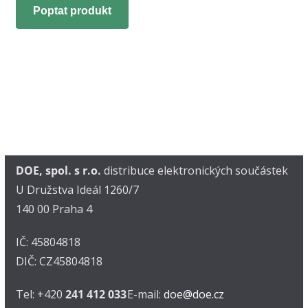
Poptat produkt
DOE, spol. s r.o.
distribuce elektronických součástek
U Družstva Ideál 1260/7
140 00 Praha 4
IČ: 45804818
DIČ: CZ45804818
Tel: +420
241 412 033
E-mail:
doe@doe.cz