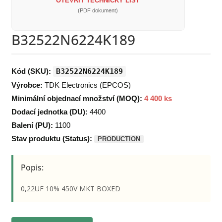
OTEVŘÍT TECHNICKÝ LIST
(PDF dokument)
B32522N6224K189
Kód (SKU):
B32522N6224K189
Výrobce:
TDK Electronics (EPCOS)
Minimální objednací množství (MOQ):
4 400 ks
Dodací jednotka (DU):
4400
Balení (PU):
1100
Stav produktu (Status):
PRODUCTION
Popis:
0,22UF 10% 450V MKT BOXED