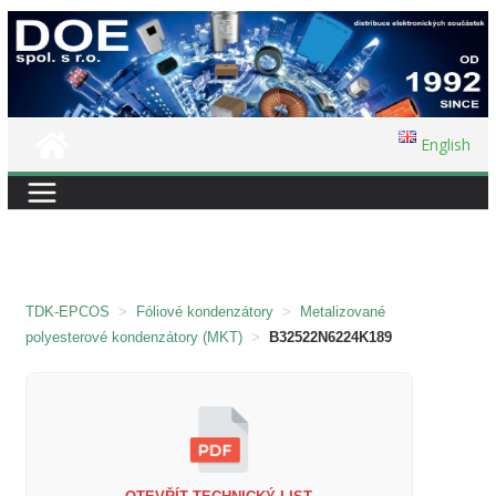
Přeskočit
na
obsah
English
TDK-EPCOS
>
Fóliové kondenzátory
>
Metalizované
polyesterové kondenzátory (MKT)
>
B32522N6224K189