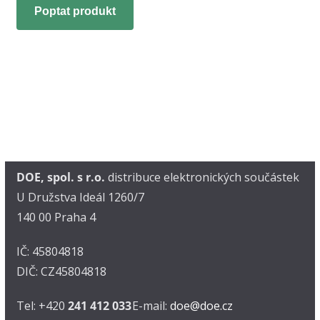
Poptat produkt
DOE, spol. s r.o.
distribuce elektronických součástek
U Družstva Ideál 1260/7
140 00 Praha 4
IČ: 45804818
DIČ: CZ45804818
Tel: +420
241 412 033
E-mail:
doe@doe.cz