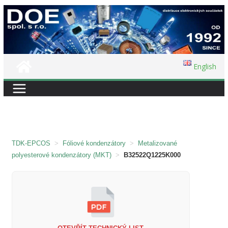
Přeskočit
na
obsah
English
TDK-EPCOS
>
Fóliové kondenzátory
>
Metalizované
polyesterové kondenzátory (MKT)
>
B32522Q1225K000