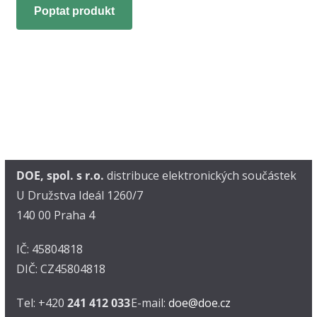
Poptat produkt
DOE, spol. s r.o.
distribuce elektronických součástek
U Družstva Ideál 1260/7
140 00 Praha 4
IČ: 45804818
DIČ: CZ45804818
Tel: +420
241 412 033
E-mail:
doe@doe.cz