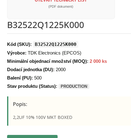
OTEVŘÍT TECHNICKÝ LIST
(PDF dokument)
B32522Q1225K000
Kód (SKU):
B32522Q1225K000
Výrobce:
TDK Electronics (EPCOS)
Minimální objednací množství (MOQ):
2 000 ks
Dodací jednotka (DU):
2000
Balení (PU):
500
Stav produktu (Status):
PRODUCTION
Popis:
2,2UF 10% 100V MKT BOXED