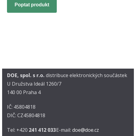
Poptat produkt
DOE, spol. s r.o.
distribuce elektronických součástek
U Družstva Ideál 1260/7
140 00 Praha 4
IČ: 45804818
DIČ: CZ45804818
Tel: +420
241 412 033
E-mail:
doe@doe.cz