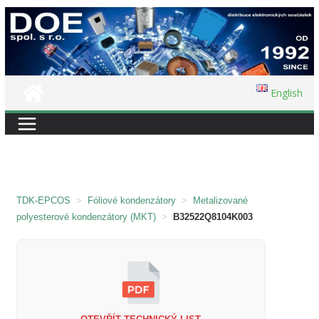
Přeskočit
na
obsah
English
TDK-EPCOS
>
Fóliové kondenzátory
>
Metalizované
polyesterové kondenzátory (MKT)
>
B32522Q8104K003