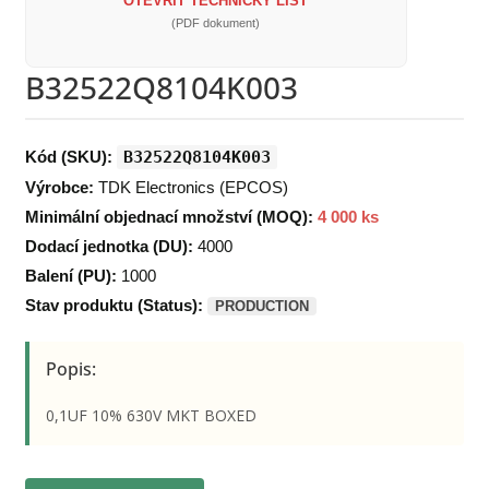
OTEVŘÍT TECHNICKÝ LIST
(PDF dokument)
B32522Q8104K003
Kód (SKU):
B32522Q8104K003
Výrobce:
TDK Electronics (EPCOS)
Minimální objednací množství (MOQ):
4 000 ks
Dodací jednotka (DU):
4000
Balení (PU):
1000
Stav produktu (Status):
PRODUCTION
Popis:
0,1UF 10% 630V MKT BOXED