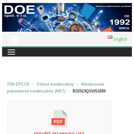
Přeskočit
na
obsah
English
TDK-EPCOS
>
Fóliové kondenzátory
>
Metalizované
polyesterové kondenzátory (MKT)
>
B32523Q3105J289