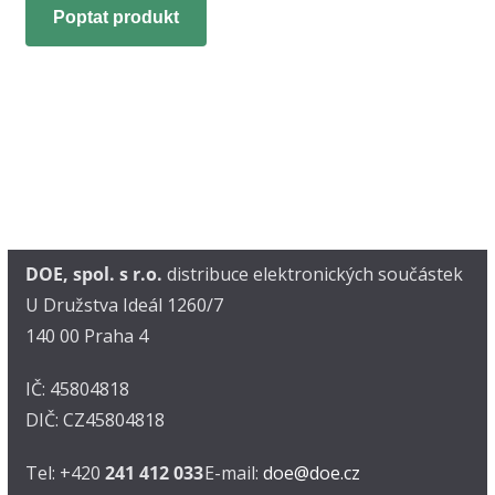
Poptat produkt
DOE, spol. s r.o.
distribuce elektronických součástek
U Družstva Ideál 1260/7
140 00 Praha 4
IČ: 45804818
DIČ: CZ45804818
Tel: +420
241 412 033
E-mail:
doe@doe.cz