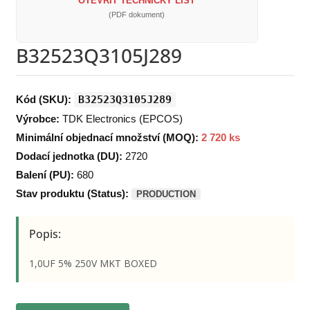
OTEVŘÍT TECHNICKÝ LIST
(PDF dokument)
B32523Q3105J289
Kód (SKU):
B32523Q3105J289
Výrobce:
TDK Electronics (EPCOS)
Minimální objednací množství (MOQ):
2 720 ks
Dodací jednotka (DU):
2720
Balení (PU):
680
Stav produktu (Status):
PRODUCTION
Popis:
1,0UF 5% 250V MKT BOXED