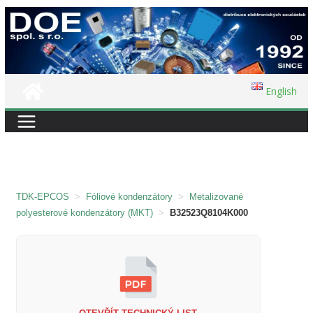
Přeskočit
na
obsah
English
TDK-EPCOS
>
Fóliové kondenzátory
>
Metalizované
polyesterové kondenzátory (MKT)
>
B32523Q8104K000