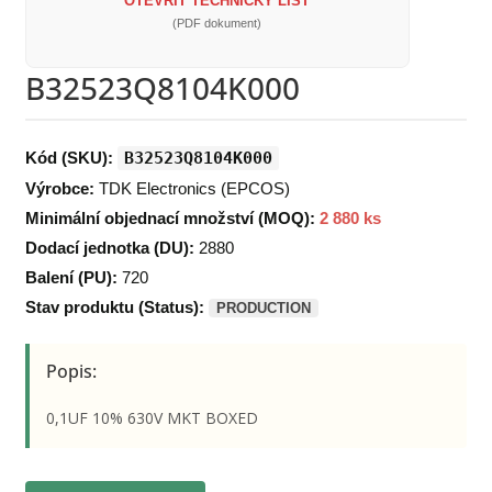
OTEVŘÍT TECHNICKÝ LIST
(PDF dokument)
B32523Q8104K000
Kód (SKU):
B32523Q8104K000
Výrobce:
TDK Electronics (EPCOS)
Minimální objednací množství (MOQ):
2 880 ks
Dodací jednotka (DU):
2880
Balení (PU):
720
Stav produktu (Status):
PRODUCTION
Popis:
0,1UF 10% 630V MKT BOXED