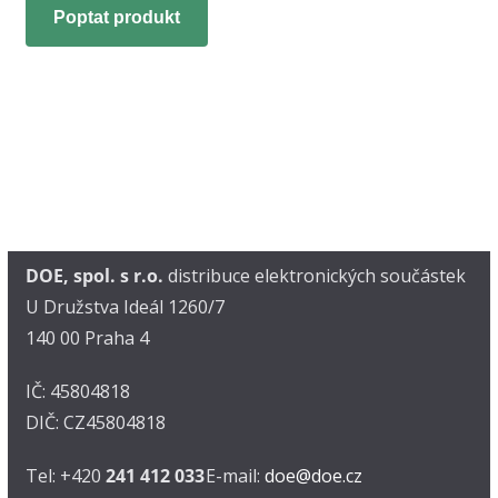
Poptat produkt
DOE, spol. s r.o.
distribuce elektronických součástek
U Družstva Ideál 1260/7
140 00 Praha 4
IČ: 45804818
DIČ: CZ45804818
Tel: +420
241 412 033
E-mail:
doe@doe.cz