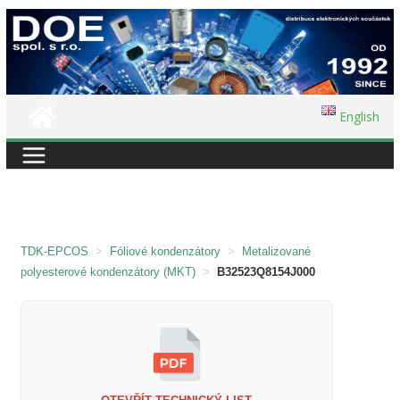
Přeskočit
na
obsah
English
TDK-EPCOS
>
Fóliové kondenzátory
>
Metalizované
polyesterové kondenzátory (MKT)
>
B32523Q8154J000