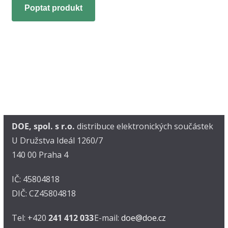
Poptat produkt
DOE, spol. s r.o.
distribuce elektronických součástek
U Družstva Ideál 1260/7
140 00 Praha 4
IČ: 45804818
DIČ: CZ45804818
Tel: +420
241 412 033
E-mail:
doe@doe.cz