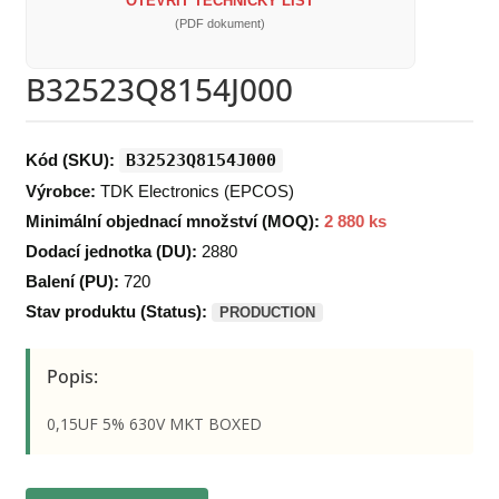
OTEVŘÍT TECHNICKÝ LIST
(PDF dokument)
B32523Q8154J000
Kód (SKU):
B32523Q8154J000
Výrobce:
TDK Electronics (EPCOS)
Minimální objednací množství (MOQ):
2 880 ks
Dodací jednotka (DU):
2880
Balení (PU):
720
Stav produktu (Status):
PRODUCTION
Popis:
0,15UF 5% 630V MKT BOXED