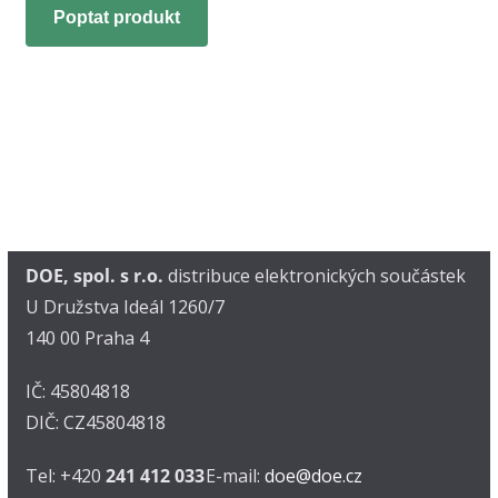
Poptat produkt
DOE, spol. s r.o.
distribuce elektronických součástek
U Družstva Ideál 1260/7
140 00 Praha 4
IČ: 45804818
DIČ: CZ45804818
Tel: +420
241 412 033
E-mail:
doe@doe.cz