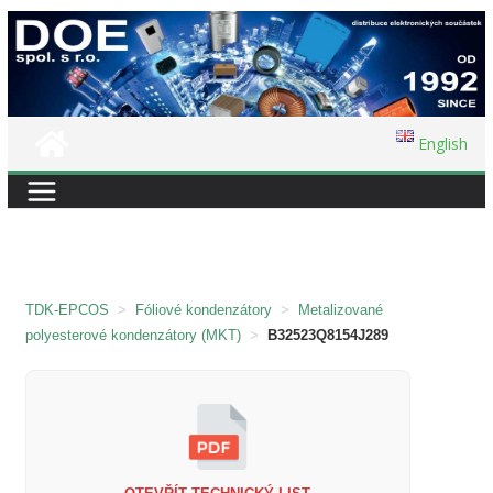
Přeskočit
na
obsah
English
TDK-EPCOS
>
Fóliové kondenzátory
>
Metalizované
polyesterové kondenzátory (MKT)
>
B32523Q8154J289