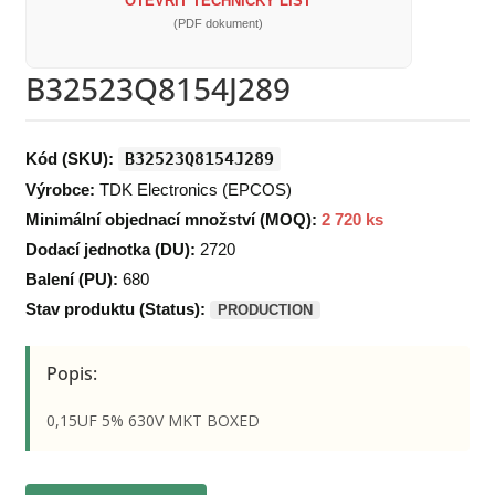
OTEVŘÍT TECHNICKÝ LIST
(PDF dokument)
B32523Q8154J289
Kód (SKU):
B32523Q8154J289
Výrobce:
TDK Electronics (EPCOS)
Minimální objednací množství (MOQ):
2 720 ks
Dodací jednotka (DU):
2720
Balení (PU):
680
Stav produktu (Status):
PRODUCTION
Popis:
0,15UF 5% 630V MKT BOXED