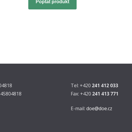
Poptat produkt
804818
Tel: +420
241 412 033
Z45804818
Fax: +420
241 413 771
E-mail:
doe@doe.cz