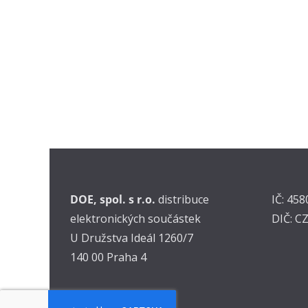
DOE, spol. s r.o.
distribuce
IČ: 45
elektronických součástek
DIČ: C
U Družstva Ideál 1260/7
140 00 Praha 4