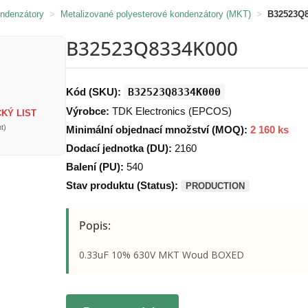
ondenzátory
>
Metalizované polyesterové kondenzátory (MKT)
>
B32523Q
B32523Q8334K000
Kód (SKU):
B32523Q8334K000
Výrobce:
TDK Electronics (EPCOS)
KÝ LIST
t)
Minimální objednací množství (MOQ):
2 160 ks
Dodací jednotka (DU):
2160
Balení (PU):
540
Stav produktu (Status):
PRODUCTION
Popis:
0.33uF 10% 630V MKT Woud BOXED