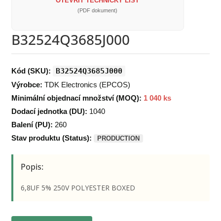
OTEVŘÍT TECHNICKÝ LIST
(PDF dokument)
B32524Q3685J000
Kód (SKU):
B32524Q3685J000
Výrobce:
TDK Electronics (EPCOS)
Minimální objednací množství (MOQ):
1 040 ks
Dodací jednotka (DU):
1040
Balení (PU):
260
Stav produktu (Status):
PRODUCTION
Popis:
6,8UF 5% 250V POLYESTER BOXED