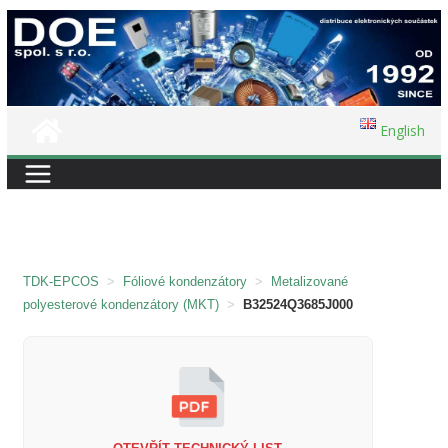
Přeskočit
na
obsah
English
TDK-EPCOS
>
Fóliové kondenzátory
>
Metalizované
polyesterové kondenzátory (MKT)
>
B32524Q3685J000