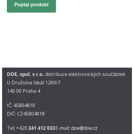
Poptat produkt
DOE, spol. s r.o.
distribuce elektronických součástek
U Družstva Ideál 1260/7
140 00 Praha 4
IČ: 45804818
DIČ: CZ45804818
Tel: +420
241 412 033
E-mail:
doe@doe.cz