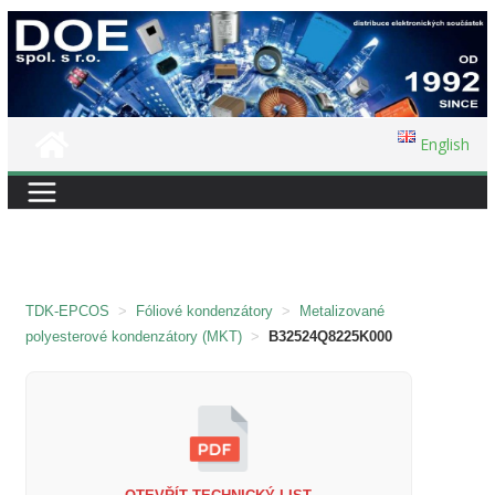
Přeskočit
na
obsah
English
TDK-EPCOS
>
Fóliové kondenzátory
>
Metalizované
polyesterové kondenzátory (MKT)
>
B32524Q8225K000