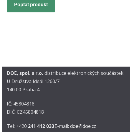
Poptat produkt
DOE, spol. s r.o.
distribuce elektronických součástek
U Družstva Ideál 1260/7
140 00 Praha 4
IČ: 45804818
DIČ: CZ45804818
Tel: +420
241 412 033
E-mail:
doe@doe.cz