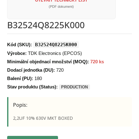
OTEVŘÍT TECHNICKÝ LIST
(PDF dokument)
B32524Q8225K000
Kód (SKU):
B32524Q8225K000
Výrobce:
TDK Electronics (EPCOS)
Minimální objednací množství (MOQ):
720 ks
Dodací jednotka (DU):
720
Balení (PU):
180
Stav produktu (Status):
PRODUCTION
Popis:
2,2UF 10% 630V MKT BOXED