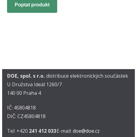
Poptat produkt
DOE, spol. s r.o.
distribuce elektronických součástek
U Družstva Ideál 1260/7
140 00 Praha 4
IČ: 45804818
DIČ: CZ45804818
Tel: +420
241 412 033
E-mail:
doe@doe.cz