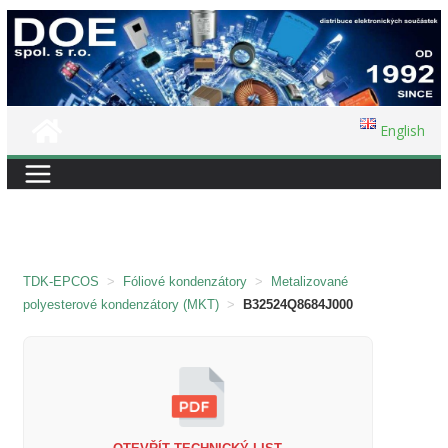
Přeskočit
na
obsah
English
TDK-EPCOS
>
Fóliové kondenzátory
>
Metalizované
polyesterové kondenzátory (MKT)
>
B32524Q8684J000