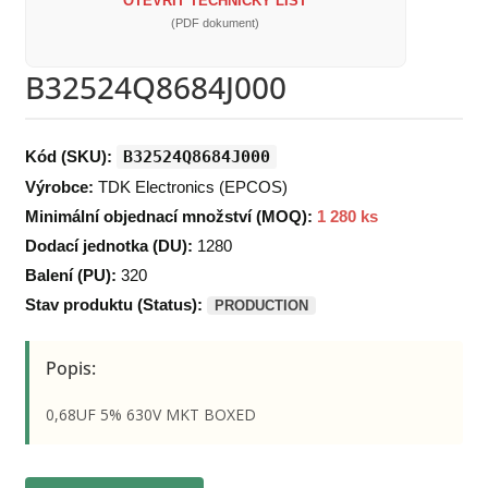
OTEVŘÍT TECHNICKÝ LIST
(PDF dokument)
B32524Q8684J000
Kód (SKU):
B32524Q8684J000
Výrobce:
TDK Electronics (EPCOS)
Minimální objednací množství (MOQ):
1 280 ks
Dodací jednotka (DU):
1280
Balení (PU):
320
Stav produktu (Status):
PRODUCTION
Popis:
0,68UF 5% 630V MKT BOXED