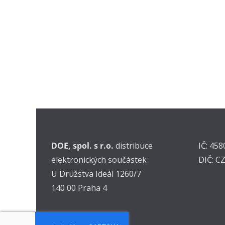
DOE, spol. s r.o.
distribuce
IČ: 45
elektronických součástek
DIČ: C
U Družstva Ideál 1260/7
140 00 Praha 4