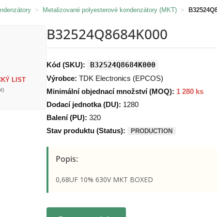
ondenzátory
>
Metalizované polyesterové kondenzátory (MKT)
>
B32524Q
B32524Q8684K000
Kód (SKU):
B32524Q8684K000
Výrobce:
TDK Electronics (EPCOS)
KÝ LIST
t)
Minimální objednací množství (MOQ):
1 280 ks
Dodací jednotka (DU):
1280
Balení (PU):
320
Stav produktu (Status):
PRODUCTION
Popis:
0,68UF 10% 630V MKT BOXED