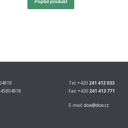
Poptat produkt
804818
Tel: +420
241 412 033
Z45804818
Fax: +420
241 413 771
E-mail:
doe@doe.cz