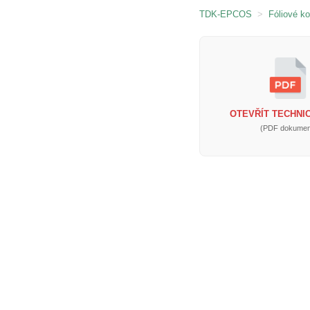
TDK-EPCOS
>
Fóliové k
OTEVŘÍT TECHNIC
(PDF dokumen