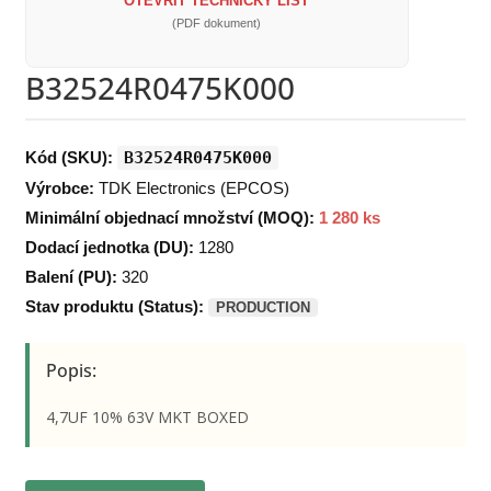
OTEVŘÍT TECHNICKÝ LIST
(PDF dokument)
B32524R0475K000
Kód (SKU):
B32524R0475K000
Výrobce:
TDK Electronics (EPCOS)
Minimální objednací množství (MOQ):
1 280 ks
Dodací jednotka (DU):
1280
Balení (PU):
320
Stav produktu (Status):
PRODUCTION
Popis:
4,7UF 10% 63V MKT BOXED