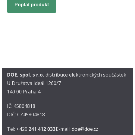
Poptat produkt
DOE, spol. s r.o.
distribuce elektronických součástek
U Družstva Ideál 1260/7
140 00 Praha 4
IČ: 45804818
DIČ: CZ45804818
Tel: +420
241 412 033
E-mail:
doe@doe.cz