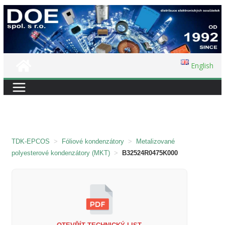
Přeskočit
na
obsah
English
TDK-EPCOS
>
Fóliové kondenzátory
>
Metalizované
polyesterové kondenzátory (MKT)
>
B32524R0475K000