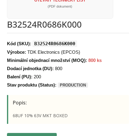
OTEVŘÍT TECHNICKÝ LIST
(PDF dokument)
B32524R0686K000
Kód (SKU):
B32524R0686K000
Výrobce:
TDK Electronics (EPCOS)
Minimální objednací množství (MOQ):
800 ks
Dodací jednotka (DU):
800
Balení (PU):
200
Stav produktu (Status):
PRODUCTION
Popis:
68UF 10% 63V MKT BOXED