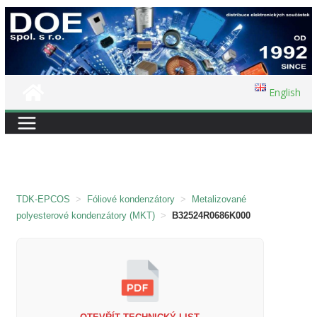
Přeskočit
na
obsah
English
TDK-EPCOS
>
Fóliové kondenzátory
>
Metalizované
polyesterové kondenzátory (MKT)
>
B32524R0686K000