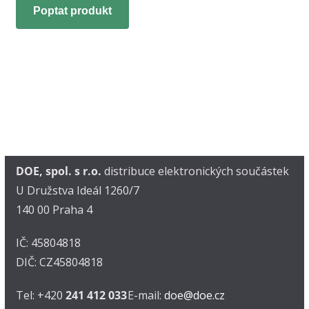
Poptat produkt
DOE, spol. s r.o.
distribuce elektronických součástek
U Družstva Ideál 1260/7
140 00 Praha 4
IČ: 45804818
DIČ: CZ45804818
Tel: +420
241 412 033
E-mail:
doe@doe.cz