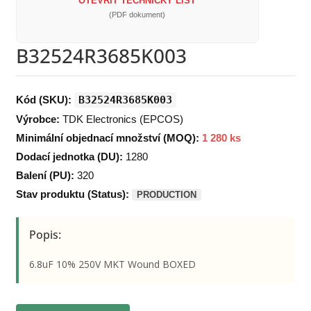
OTEVŘÍT TECHNICKÝ LIST
(PDF dokument)
B32524R3685K003
Kód (SKU):
B32524R3685K003
Výrobce:
TDK Electronics (EPCOS)
Minimální objednací množství (MOQ):
1 280 ks
Dodací jednotka (DU):
1280
Balení (PU):
320
Stav produktu (Status):
PRODUCTION
Popis:
6.8uF 10% 250V MKT Wound BOXED