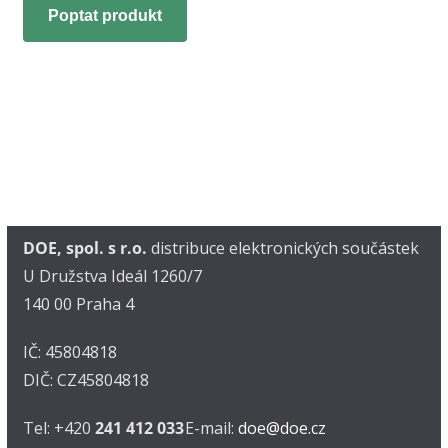
Poptat produkt
DOE, spol. s r.o.
distribuce elektronických součástek
U Družstva Ideál 1260/7
140 00 Praha 4
IČ: 45804818
DIČ: CZ45804818
Tel: +420
241 412 033
E-mail:
doe@doe.cz