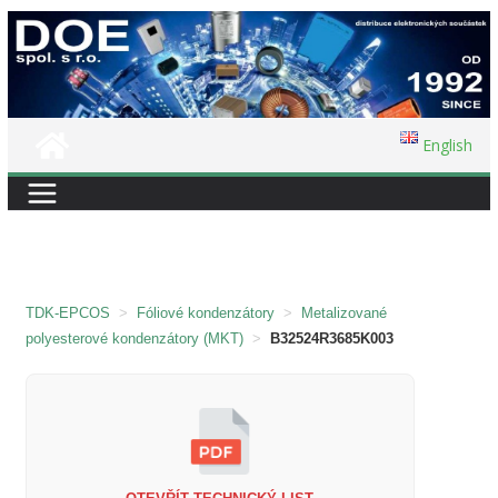
Přeskočit
na
obsah
English
TDK-EPCOS
>
Fóliové kondenzátory
>
Metalizované
polyesterové kondenzátory (MKT)
>
B32524R3685K003