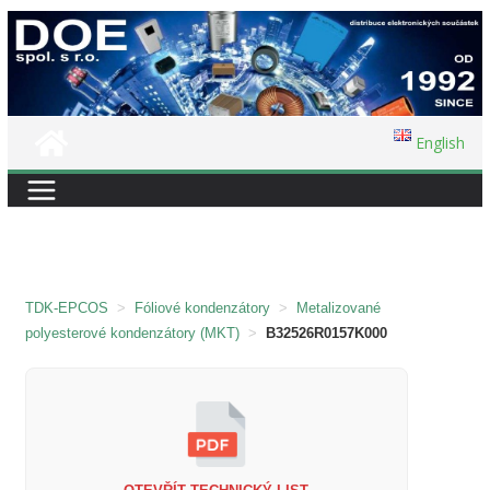
Přeskočit
na
obsah
English
TDK-EPCOS
>
Fóliové kondenzátory
>
Metalizované
polyesterové kondenzátory (MKT)
>
B32526R0157K000