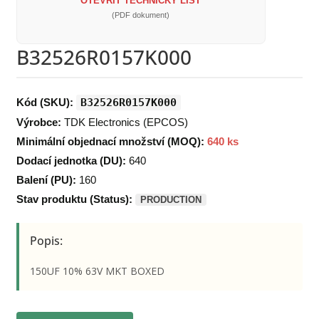
OTEVŘÍT TECHNICKÝ LIST
(PDF dokument)
B32526R0157K000
Kód (SKU):
B32526R0157K000
Výrobce:
TDK Electronics (EPCOS)
Minimální objednací množství (MOQ):
640 ks
Dodací jednotka (DU):
640
Balení (PU):
160
Stav produktu (Status):
PRODUCTION
Popis:
150UF 10% 63V MKT BOXED