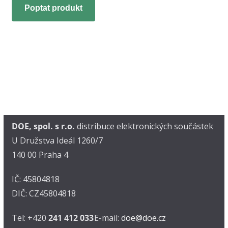
Poptat produkt
DOE, spol. s r.o.
distribuce elektronických součástek
U Družstva Ideál 1260/7
140 00 Praha 4
IČ: 45804818
DIČ: CZ45804818
Tel: +420
241 412 033
E-mail:
doe@doe.cz